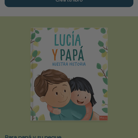
Crea tu libro
Para papá y su peque