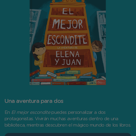
Una aventura para dos
En
El mejor escondite
puedes personalizar a dos
protagonistas. Vivirán muchas aventuras dentro de una
biblioteca, mientras descubren el mágico mundo de los libros.