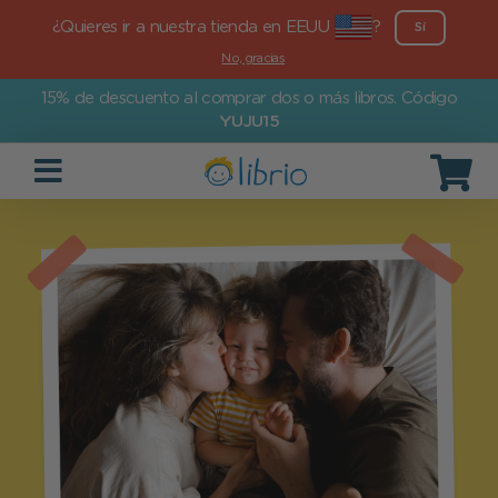
¿Quieres ir a nuestra tienda en EEUU
?
Sí
No, gracias
15% de descuento al comprar dos o más libros. Código
YUJU15