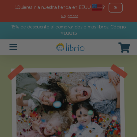
¿Quieres ir a nuestra tienda en EEUU
?
Sí
No, gracias
15% de descuento al comprar dos o más libros. Código
YUJU15