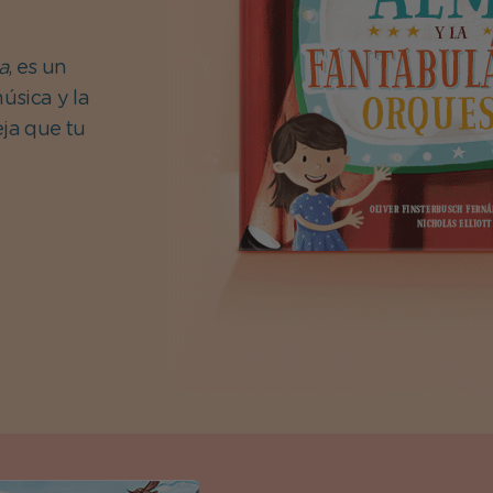
a
, es un
úsica y la
eja que tu