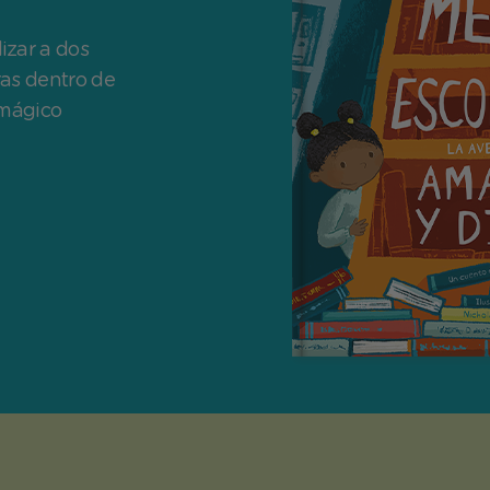
izar a dos
as dentro de
 mágico