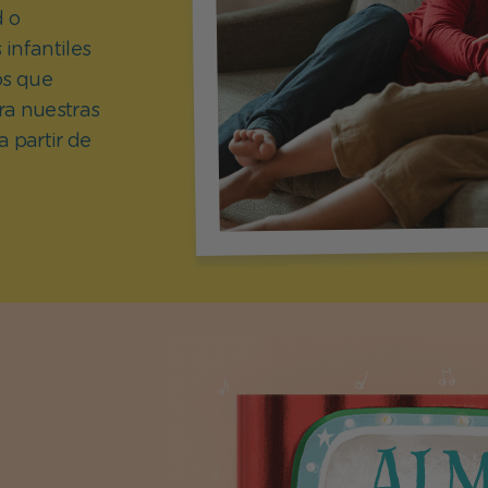
d o
Día del Santo
 infantiles
os que
ra nuestras
 partir de