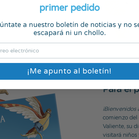
primer pedido
ntate a nuestro boletín de noticias y no s
escapará ni un chollo.
¡Me apunto al boletín!
Para el 
¡Bienvenidos a
comienzo del
Valiente, su d
visitará niño