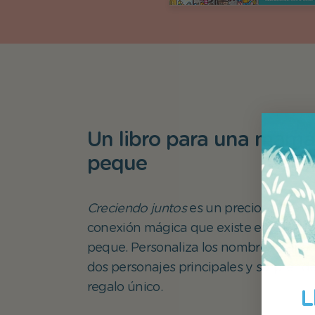
Un libro para una mamá
peque
Creciendo juntos
es un precioso cuento
conexión mágica que existe entre un
peque. Personaliza los nombres y apari
dos personajes principales y sorprénd
regalo único.
L