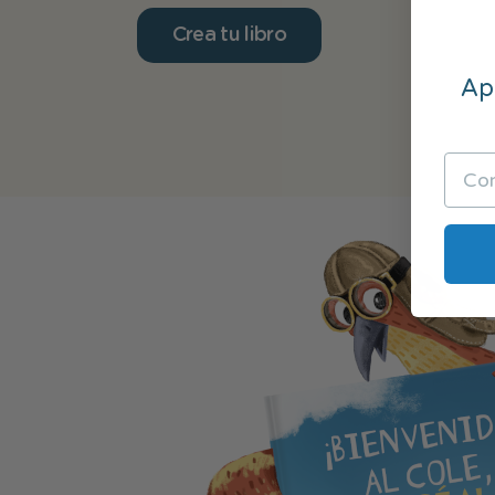
Crea tu libro
Apú