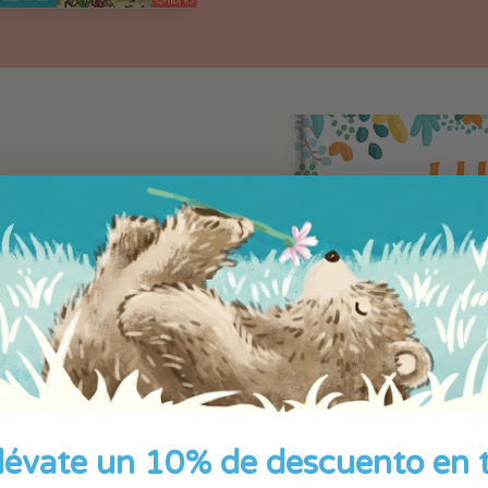
 y su
 sobre la
a mamá y su
encia de los
elos con un
lévate un 10% de descuento en 