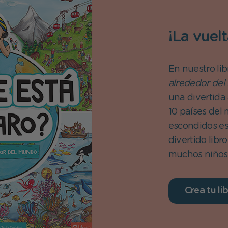
¡La vuel
En nuestro li
alrededor de
una divertida
10 países del
escondidos es
divertido lib
muchos niños
Crea tu li