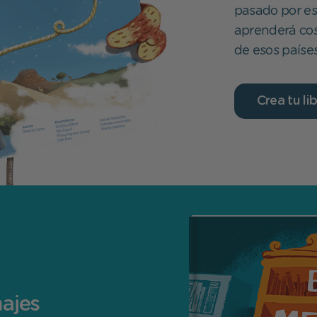
pasado por es
aprenderá cos
de esos países
Crea tu li
najes