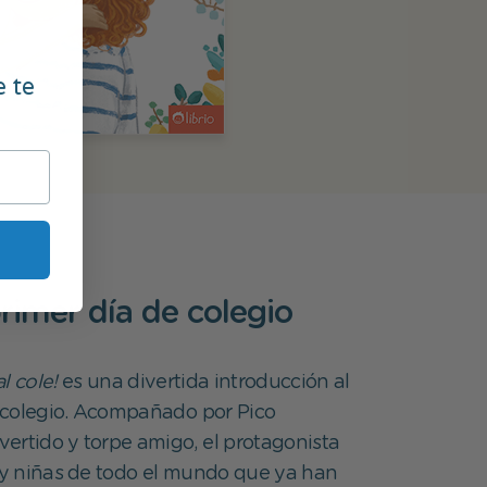
e te
primer día de colegio
l cole!
es una divertida introducción al
 colegio. Acompañado por Pico
ivertido y torpe amigo, el protagonista
s y niñas de todo el mundo que ya han