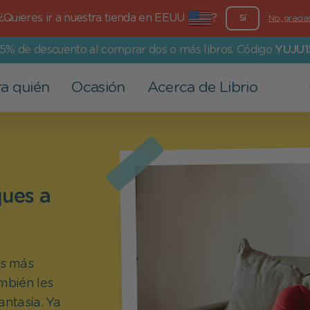
¿Quieres ir a nuestra tienda en EEUU
?
Sí
No, gracia
15% de descuento al comprar dos o más libros. Código
YUJU1
a quién
Ocasión
Acerca de Librio
Otros productos
Para los mayores
Eventos
Nuestros valores
Tarjetas de felicitación
Papá
San Valentín
Más que un libro
ques a
Láminas personalizadas
Mamá
Bautizo
Compromiso medioambiental
Abuelos
Vuelta al cole
Compromiso social
Familia
Semana Santa
os más
Pareja
Día del Niño
mbién les
ntasía. Ya
Comunión