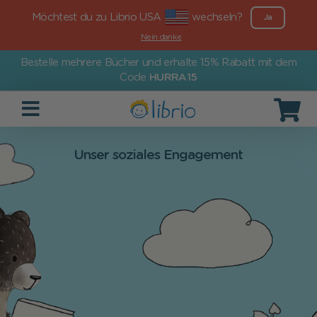
Möchtest du zu Librio USA
wechseln?
Ja
Nein danke
Bestelle mehrere Bücher und erhalte 15% Rabatt mit dem
Code
HURRA15
Unser soziales Engagement