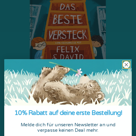
Ein Abenteuer für zwei
Begleite die beiden Hauptfiguren in unserem Buch „Das beste
10% Rabatt auf deine erste Bestellung!
Versteck“ auf einer abenteuerlichen Bücherreise zu Heidi,
Mogli, Piraten, Dinosauriern und Einhörnern. Ob sie das beste
Melde dich für unseren Newsletter an und
Versteck wohl finden werden?
verpasse keinen Deal mehr.