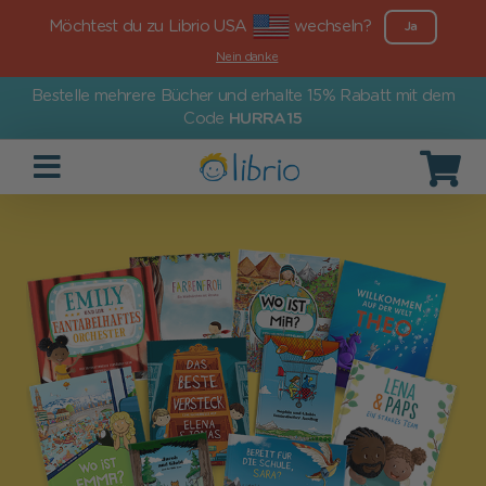
Möchtest du zu Librio USA
wechseln?
Ja
Nein danke
Bestelle mehrere Bücher und erhalte 15% Rabatt mit dem
Code
HURRA15