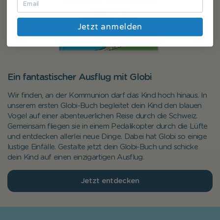
Jetzt anmelden
Ein fantastischer Ausflug mit Globi
Wir finden, an der Kommunion darf das Kind hoch hinaus. In
unserem ersten Globi-Buch begleitet dein Kind den blauen
Vogel auf einer abenteuerlichen Reise durch die Schweiz.
Gemeinsam fliegen sie in einem Pedalikopter durch die Lüfte
und entdecken allerlei neue Dinge. Dabei hat Globi so einige
lustige Einfälle. Gestalte jetzt dein Globi-Buch und schicke
dein Kind auf einen einzigartigen Ausflug.
Jetzt entdecken