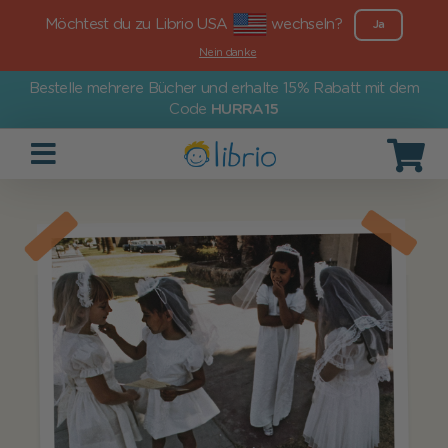
Möchtest du zu Librio USA
wechseln?
Ja
Nein danke
Bestelle mehrere Bücher und erhalte 15% Rabatt mit dem
Code
HURRA15