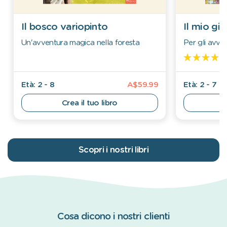
Il bosco variopinto
Il mio gi
Un'avventura magica nella foresta
Per gli avven
Età: 2 - 8
A$59.99
Età: 2 - 7
Crea il tuo libro
Scopri i nostri libri
Cosa dicono i nostri clienti