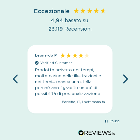
Eccezionale
4,94
basato su
23.119
Recensioni
Leonardo P
Anoni
Verified Customer
Veri
Prodotto arrivato nei tempi,
sito se
molto carino nelle illustrazioni e
nei temi… manca una stella
perché avrei gradito un po’ di
possibilità di personalizzazione in
più
Barletta, IT, 1 settimana fa
Pausa