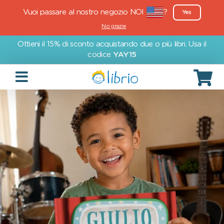
Vuoi passare al nostro negozio NOI
?
Yes
No grazie
Ottieni il 15% di sconto acquistando due o più libri. Usa il
codice
YAY15