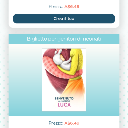
Prezzo:
A$6.49
Crea il tuo
Biglietto per genitori di neonati
Prezzo:
A$6.49