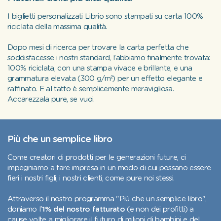
I biglietti personalizzati Librio sono stampati su carta 100%
riciclata della massima qualità.
Dopo mesi di ricerca per trovare la carta perfetta che
soddisfacesse i nostri standard, l’abbiamo finalmente trovata:
100% riciclata, con una stampa vivace e brillante, e una
grammatura elevata (300 g/m²) per un effetto elegante e
raffinato. E al tatto è semplicemente meravigliosa.
Accarezzala pure, se vuoi.
Più che un semplice libro
Come creatori di prodotti per le generazioni future, ci
impegniamo a fare impresa in un modo di cui possano essere
fieri i nostri figli, i nostri clienti, come pure noi stessi.
Attraverso il nostro programma "Più che un semplice libro",
doniamo l'
1% del nostro fatturato
(e non dei profitti) a
cause volte a migliorare il futuro di milioni di bambini e del