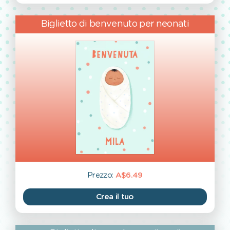
Biglietto di benvenuto per neonati
Prezzo:
A$6.49
Crea il tuo