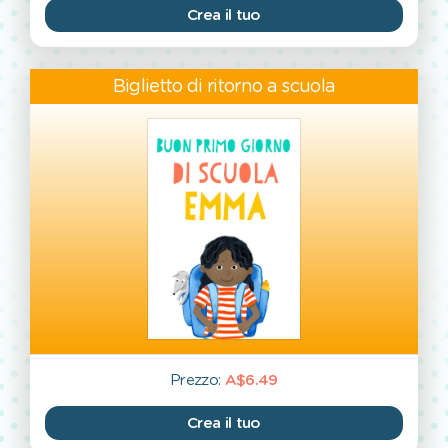
Crea il tuo
Biglietto di ritorno a scuola
Prezzo:
A$6.49
Crea il tuo