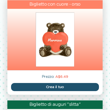
Biglietto con cuore - orso
Prezzo:
A$6.49
Crea il tuo
Biglietto di auguri "slitta"