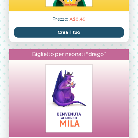
Prezzo:
A$6.49
Crea il tuo
Biglietto per neonati "drago"