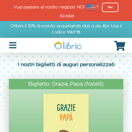
Vuoi passare al nostro negozio NOI
?
Yes
No grazie
Ottieni il 15% di sconto acquistando due o più libri. Usa il
codice
YAY15
I nostri biglietti di auguri personalizzati
Biglietto: Grazie, Papà (fratelli)