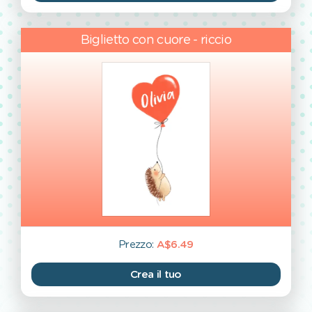
Biglietto con cuore - riccio
Prezzo:
A$6.49
Crea il tuo