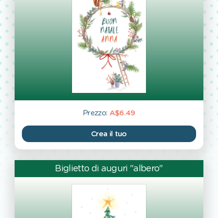
Prezzo:
A$6.49
Crea il tuo
Biglietto di auguri "albero"