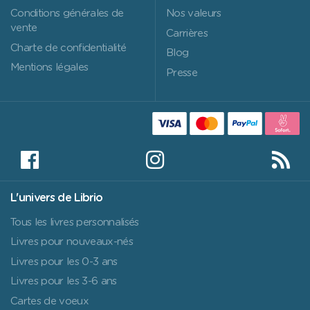
Conditions générales de
Nos valeurs
vente
Carrières
Charte de confidentialité
Blog
Mentions légales
Presse
L'univers de Librio
Tous les livres personnalisés
Livres pour nouveaux-nés
Livres pour les 0-3 ans
Livres pour les 3-6 ans
Cartes de voeux